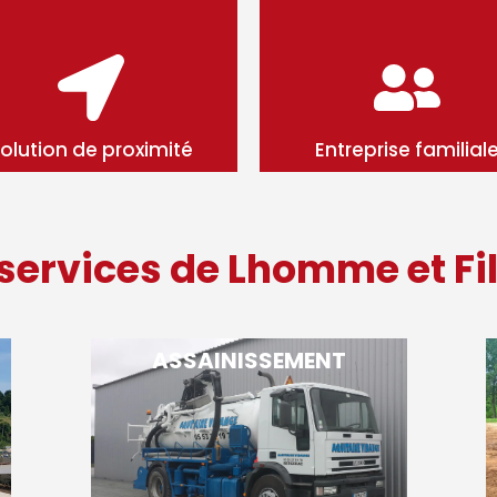
olution de proximité
Entreprise familial
 services de Lhomme et Fil
ASSAINISSEMENT